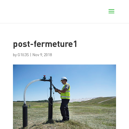
post-fermeture1
by
G1ll3S
|
Nov 9, 2018