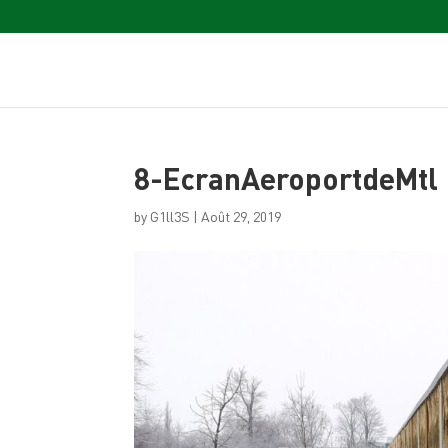
8-EcranAeroportdeMtl
by
G1ll3S
|
Août 29, 2019